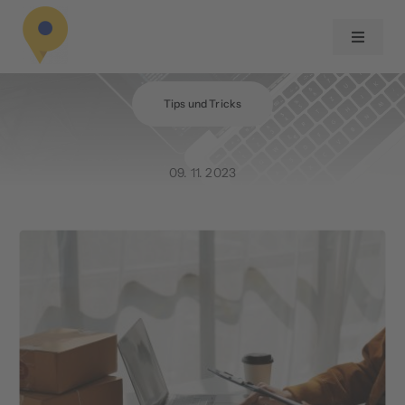
Zum
Inhalt
Toggle
Navigat
springen
Über uns
Tips und Tricks
Services
09. 11. 2023
Referenzen
Blog