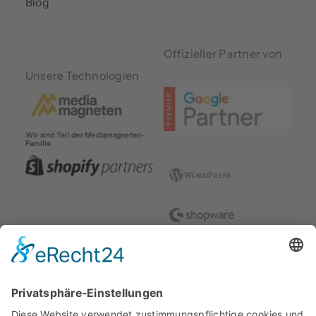
Blog
Offizieller Partner von
Unsere Technologien
Wir sind Teil der Mediamagneten-
Familie