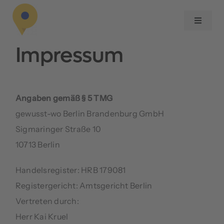
Zum
Inhalt
Toggle
Navigat
springen
Impressum
Über uns
Services
Angaben gemäß § 5 TMG
gewusst-wo Berlin Brandenburg GmbH
Referenzen
Sigmaringer Straße 10
10713 Berlin
Blog
Handelsregister: HRB 179081
Registergericht: Amtsgericht Berlin
Vertreten durch:
Herr Kai Kruel