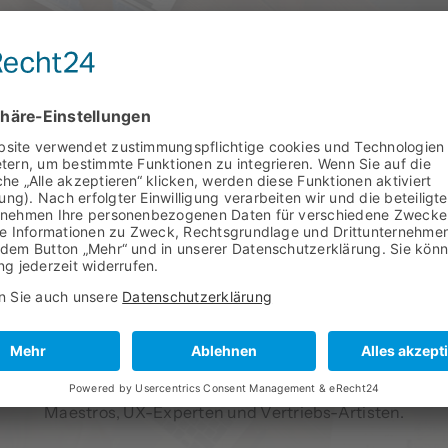
Hi!
Wir sind das Team vo
gewusst-wo Berlin.
Hier finden Sie Expertisen in allen Bereichen:
gs-Asse, Contentmarketing-Genies, Contentpflege-Meiste
deo-Künstler, Frontend-Entwickler-Gurus, Kampagnen-Za
eting-Spezialisten, Produktionsplanungs-Virtuosen, Strat
Maestros, UX-Experten und
Vertriebs-Artisten.