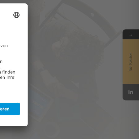
→
n
Kontakt
r, Foto-
uberer,
egie-