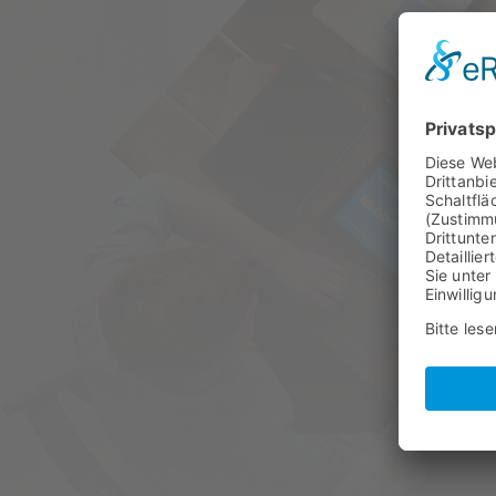
Beratun
und Vi
Mark