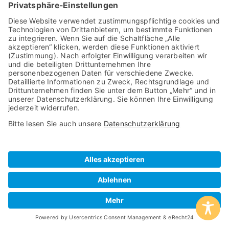
Konkurrenten — sie sind Teamplayer mit
unterschiedlichen Stärken. LinkedIn bringt dich
vor die richtigen Leute, E-Mail bringt die richtigen
Leute zum Abschluss. Wer beide Kanäle als
System begreift und mit klaren Übergängen
verbindet, generiert nicht nur mehr Leads,
sondern bessere.
Ihre nächsten Schritte:
Bestandsaufnahme machen: LinkedIn-
Aktivität und E-Mail-Listengröße ehrlich
bewerten
Einen Lead-Magneten entwickeln, der
LinkedIn-Kontakte in Newsletter-Abonnenten
verwandelt