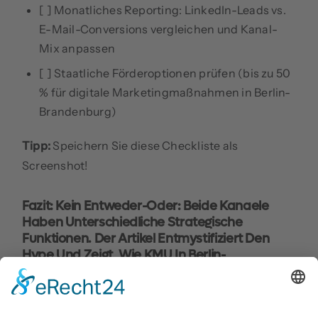
[ ] Monatliches Reporting: LinkedIn-Leads vs.
E-Mail-Conversions vergleichen und Kanal-
Mix anpassen
[ ] Staatliche Förderoptionen prüfen (bis zu 50
% für digitale Marketingmaßnahmen in Berlin-
Brandenburg)
Tipp:
Speichern Sie diese Checkliste als
Screenshot!
Fazit: Kein Entweder-Oder: Beide Kanaele
Haben Unterschiedliche Strategische
Funktionen. Der Artikel Entmystifiziert Den
Hype Und Zeigt, Wie KMU In Berlin-
Brandenburg LinkedIn Und E-Mail Intelligent
Verzahnen Statt Gegeneinander Ausspielen.
LinkedIn und E-Mail-Marketing sind keine