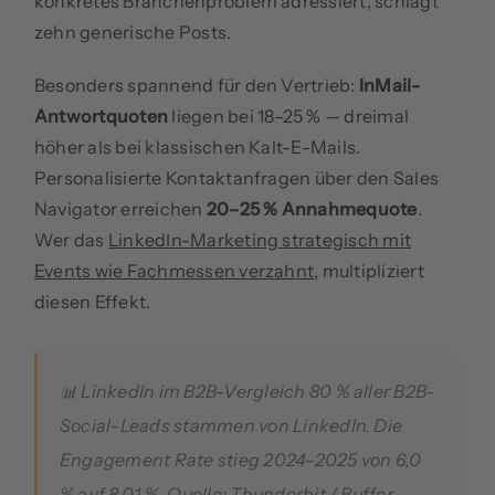
konkretes Branchenproblem adressiert, schlägt
zehn generische Posts.
Besonders spannend für den Vertrieb:
InMail-
Antwortquoten
liegen bei 18–25 % — dreimal
höher als bei klassischen Kalt-E-Mails.
Personalisierte Kontaktanfragen über den Sales
Navigator erreichen
20–25 % Annahmequote
.
Wer das
LinkedIn-Marketing strategisch mit
Events wie Fachmessen verzahnt
, multipliziert
diesen Effekt.
📊 LinkedIn im B2B-Vergleich 80 % aller B2B-
Social-Leads stammen von LinkedIn. Die
Engagement Rate stieg 2024–2025 von 6,0
% auf 8,01 %. Quelle:
Thunderbit / Buffer-