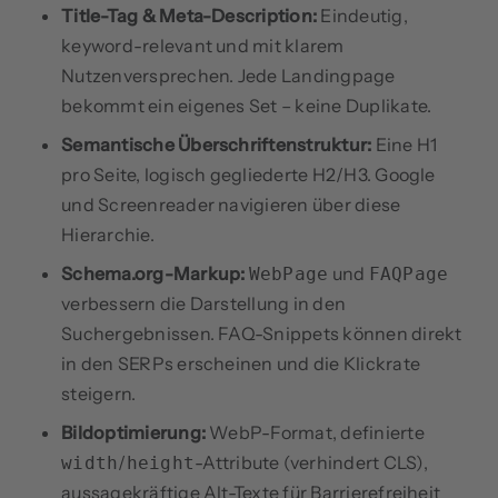
Title-Tag & Meta-Description:
Eindeutig,
keyword-relevant und mit klarem
Nutzenversprechen. Jede Landingpage
bekommt ein eigenes Set – keine Duplikate.
Semantische Überschriftenstruktur:
Eine H1
pro Seite, logisch gegliederte H2/H3. Google
und Screenreader navigieren über diese
Hierarchie.
Schema.org-Markup:
und
WebPage
FAQPage
verbessern die Darstellung in den
Suchergebnissen. FAQ-Snippets können direkt
in den SERPs erscheinen und die Klickrate
steigern.
Bildoptimierung:
WebP-Format, definierte
/
-Attribute (verhindert CLS),
width
height
aussagekräftige Alt-Texte für Barrierefreiheit