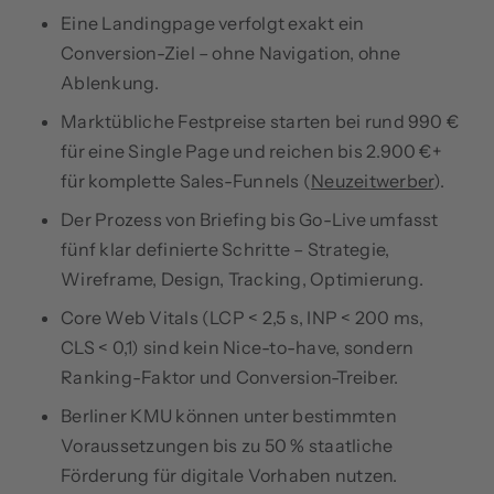
Eine Landingpage verfolgt exakt ein
Conversion-Ziel – ohne Navigation, ohne
Ablenkung.
Marktübliche Festpreise starten bei rund 990 €
für eine Single Page und reichen bis 2.900 €+
für komplette Sales-Funnels (
Neuzeitwerber
).
Der Prozess von Briefing bis Go-Live umfasst
fünf klar definierte Schritte – Strategie,
Wireframe, Design, Tracking, Optimierung.
Core Web Vitals (LCP < 2,5 s, INP < 200 ms,
CLS < 0,1) sind kein Nice-to-have, sondern
Ranking-Faktor und Conversion-Treiber.
Berliner KMU können unter bestimmten
Voraussetzungen bis zu 50 % staatliche
Förderung für digitale Vorhaben nutzen.