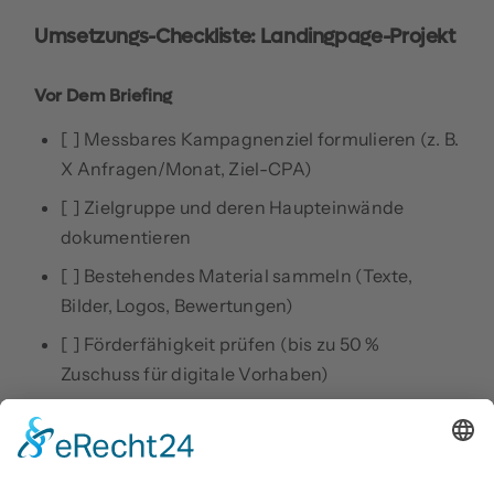
Umsetzungs-Checkliste: Landingpage-Projekt
Vor Dem Briefing
[ ] Messbares Kampagnenziel formulieren (z. B.
X Anfragen/Monat, Ziel-CPA)
[ ] Zielgruppe und deren Haupteinwände
dokumentieren
[ ] Bestehendes Material sammeln (Texte,
Bilder, Logos, Bewertungen)
[ ] Förderfähigkeit prüfen (bis zu 50 %
Zuschuss für digitale Vorhaben)
Während Der Umsetzung
[ ] Keyword-Mapping und Suchintention mit