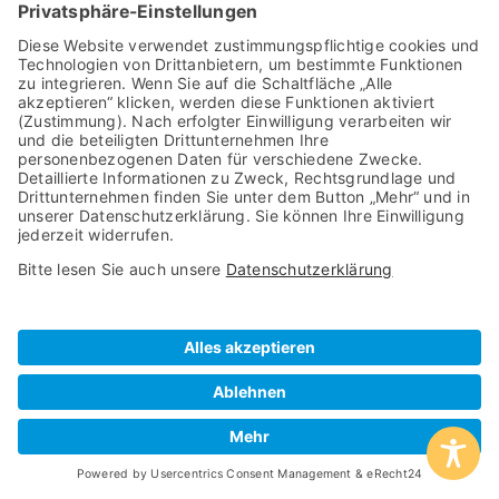
der Agentur abstimmen
[ ] Wireframe freigeben, bevor das visuelle
Design startet
[ ] Copywriting auf ein einziges Conversion-Ziel
ausrichten
[ ] Tracking-Konzept prüfen: Welche Events
werden gemessen?
[ ] Mobile-Ansicht separat testen und
freigeben
Nach Dem Go-Live
[ ] Core Web Vitals im Feld-Daten-Bericht
kontrollieren (nicht nur Lab-Daten)
[ ] A/B-Test für Headline oder CTA innerhalb
der ersten zwei Wochen starten