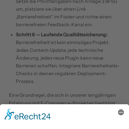
Setze die Pflichtangaben nach Anlage 3 BFSG
um, platziere sie über einen Link
„Barrierefreiheit“ im Footer und richte einen
barrierefreien Feedback-Kanal ein.
Schritt 6 — Laufende Qualitätssicherung:
Barrierefreiheit ist kein einmaliges Projekt.
Jedes Content-Update, jede technische
Änderung, jedes neue Plugin kann neue
Barrieren schaffen. Integriere Barrierefreiheits-
Checks in deinen regulären Deployment-
Prozess.
Eine Grundregel, die sich in unserer langjährigen
Erfahrung mit E-Commerce-Projekten bestätigt:
Wer Barrierefreiheit
von Anfang an mitdenkt
,
spart erheblich gegenüber nachträglichen
Anpassungen. Ein barrierefreier Relaunch kostet