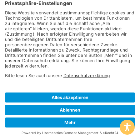
weniger als das Flicken einer bestehenden Seite
mit hunderten von Einzelproblemen.
Für Berliner und Brandenburger KMU gibt es einen
konkreten finanziellen Hebel: Bis zu
50 %
staatliche Förderung
für digitale Maßnahmen
sind möglich. Ein Barrierefreiheits-Audit und die
anschließende Umsetzung fallen in diesen
Förderrahmen — ein Punkt, den wir bei gewusst-
wo Berlin Brandenburg GmbH regelmäßig für
unsere Kunden prüfen und aktivieren.
Barrierefreiheit Als Wettbewerbsvorteil:
Chancen Für Online-Händler
Die gesetzliche Pflicht ist das eine. Die
strategische Chance ist das andere — und die wird