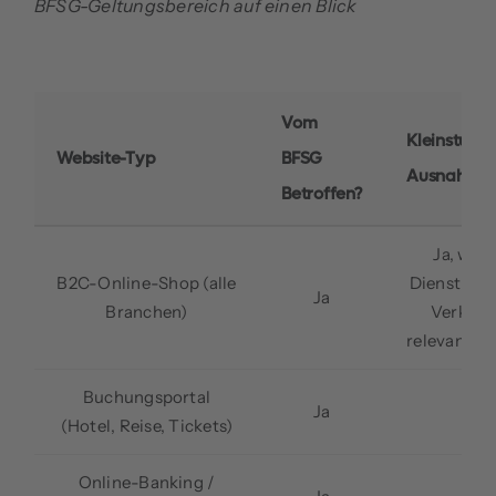
BFSG-Geltungsbereich auf einen Blick
Vom
Kleinstunt
Website-Typ
BFSG
Ausnahme
Betroffen?
Ja, wen
B2C-Online-Shop (alle
Dienstleis
Ja
Branchen)
Verkauf
relevanter
Buchungsportal
Ja
J
(Hotel, Reise, Tickets)
Online-Banking /