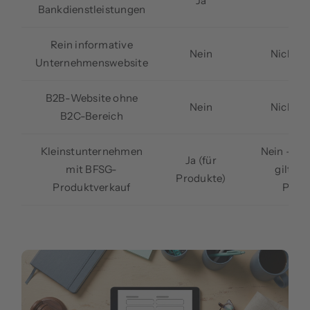
Ja
J
Bankdienstleistungen
Rein informative
Nein
Nicht r
Unternehmenswebsite
B2B-Website ohne
Nein
Nicht r
B2C-Bereich
Kleinstunternehmen
Nein — A
Ja (für
mit BFSG-
gilt nic
Produkte)
Produktverkauf
Prod